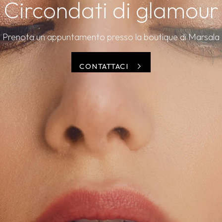
Circondati di glamour
Prenota un appuntamento presso la boutique di Marsala
CONTATTACI