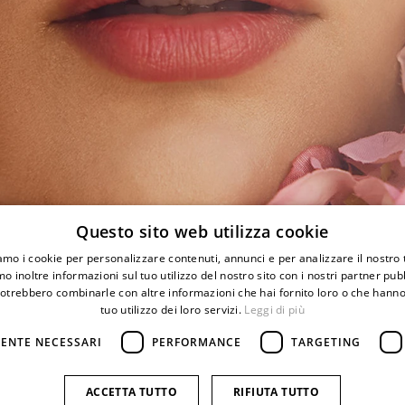
Questo sito web utilizza cookie
iamo i cookie per personalizzare contenuti, annunci e per analizzare il nostro t
o inoltre informazioni sul tuo utilizzo del nostro sito con i nostri partner pubbl
Privacy Policy
Mappa del sit
potrebbero combinarle con altre informazioni che hai fornito loro o che hanno
Cookie Policy
Credits
nto
Termini e condizioni
tuo utilizzo dei loro servizi.
Leggi di più
Pagamenti
ENTE NECESSARI
PERFORMANCE
TARGETING
Resi e rimborsi
ACCETTA TUTTO
RIFIUTA TUTTO