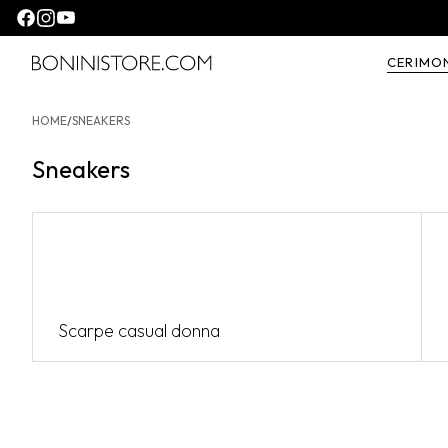
Seguici su facebook
Seguici su instagram
Seguici su youtube
CERIMO
Bonini store
HOME
/
SNEAKERS
Sneakers
Scarpe casual donna