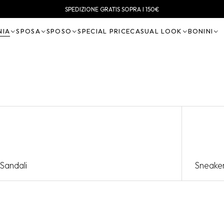
SPEDIZIONE GRATIS SOPRA I 150€
NIA
SPOSA
SPOSO
SPECIAL PRICE
CASUAL LOOK
BONINI
Sandali
Sneake