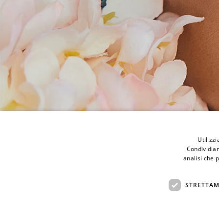
Bonini store
Utilizz
Bonini Store
Magazine
Condividiam
Via XI Maggio, 142
Contatti
analisi che 
91025 Marsala (TP)
Prenota un appuntame
Italia
P.IVA: 02458150816
STRETTAM
+39 328 63 17 668
info@boninimarsala.it