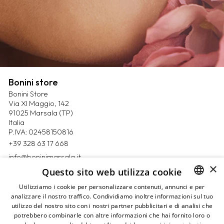
Bonini store
Bonini Store
Via XI Maggio, 142
91025 Marsala (TP)
Italia
P.IVA: 02458150816
+39 328 63 17 668
info@boninimarsala.it
×
Questo sito web utilizza cookie
Magazine
Utilizziamo i cookie per personalizzare contenuti, annunci e per
Contatti
analizzare il nostro traffico. Condividiamo inoltre informazioni sul tuo
ITALIAN
Prenota un appuntamento
utilizzo del nostro sito con i nostri partner pubblicitari e di analisi che
ENGLISH
Privacy Policy
potrebbero combinarle con altre informazioni che hai fornito loro o
Cookie Policy