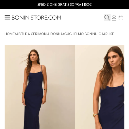
SPEDIZIONE GRATIS SOPRA I 150€
Menu
Bonini store
HOME
/
ABITI DA CERIMONIA DONNA
/
GUGLIELMO BONINI- CHARLISE
GUGLIELMO BONINI- Charlise