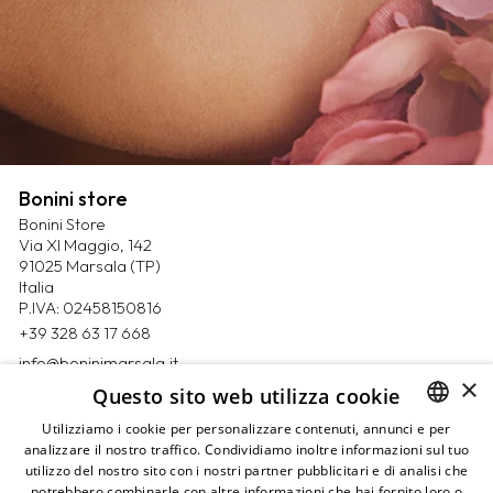
Bonini store
Bonini Store
Via XI Maggio, 142
91025 Marsala (TP)
Italia
P.IVA: 02458150816
+39 328 63 17 668
info@boninimarsala.it
×
Questo sito web utilizza cookie
Magazine
Utilizziamo i cookie per personalizzare contenuti, annunci e per
Contatti
analizzare il nostro traffico. Condividiamo inoltre informazioni sul tuo
ITALIAN
Prenota un appuntamento
utilizzo del nostro sito con i nostri partner pubblicitari e di analisi che
ENGLISH
Privacy Policy
potrebbero combinarle con altre informazioni che hai fornito loro o