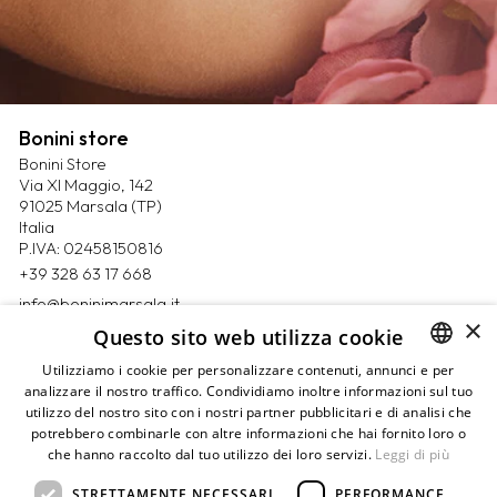
Bonini store
Bonini Store
Via XI Maggio, 142
91025 Marsala (TP)
Italia
P.IVA: 02458150816
+39 328 63 17 668
info@boninimarsala.it
×
Questo sito web utilizza cookie
Magazine
Utilizziamo i cookie per personalizzare contenuti, annunci e per
Contatti
analizzare il nostro traffico. Condividiamo inoltre informazioni sul tuo
ITALIAN
Prenota un appuntamento
utilizzo del nostro sito con i nostri partner pubblicitari e di analisi che
ENGLISH
Privacy Policy
potrebbero combinarle con altre informazioni che hai fornito loro o
Cookie Policy
che hanno raccolto dal tuo utilizzo dei loro servizi.
Leggi di più
Termini e condizioni
Pagamenti
STRETTAMENTE NECESSARI
PERFORMANCE