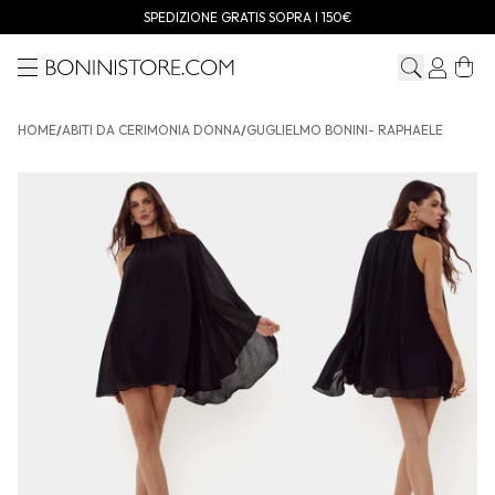
SPEDIZIONE GRATIS SOPRA I 150€
Menu
Bonini store
HOME
/
ABITI DA CERIMONIA DONNA
/
GUGLIELMO BONINI- RAPHAELE
GUGLIELMO BONINI- RAPHAELE