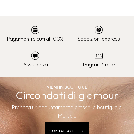
Pagamenti sicuri al 100%
Spedizioni express
Assistenza
Paga in 3 rate
VIENI IN BOUTIQUE
Circondati di glamour
Prenota un appuntamento presso la boutique di
Marsala
CONTATTACI