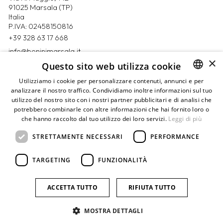
91025 Marsala (TP)
Italia
P.IVA: 02458150816
+39 328 63 17 668
info@boninimarsala.it
×
Questo sito web utilizza cookie
Magazine
Utilizziamo i cookie per personalizzare contenuti, annunci e per
Contatti
analizzare il nostro traffico. Condividiamo inoltre informazioni sul tuo
ITALIAN
Prenota un appuntamento
utilizzo del nostro sito con i nostri partner pubblicitari e di analisi che
ENGLISH
Privacy Policy
potrebbero combinarle con altre informazioni che hai fornito loro o
Cookie Policy
che hanno raccolto dal tuo utilizzo dei loro servizi.
Leggi di più
Termini e condizioni
Pagamenti
STRETTAMENTE NECESSARI
PERFORMANCE
Resi e rimborsi
Mappa del sito
TARGETING
FUNZIONALITÀ
Credits
ACCETTA TUTTO
RIFIUTA TUTTO
Seguici su facebook
Seguici su instagram
Seguici su youtube
MOSTRA DETTAGLI