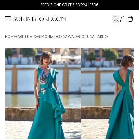
SPEDIZIONE GRATIS SOPRA I 150€
Menu
Bonini store
HOME
/
ABITI DA CERIMONIA DONNA
/
VALERIO LUNA- ABITO
VALERIO LUNA- Abito