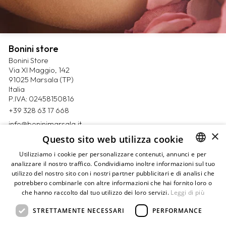
Bonini store
Bonini Store
Via XI Maggio, 142
91025 Marsala (TP)
Italia
P.IVA: 02458150816
+39 328 63 17 668
info@boninimarsala.it
×
Questo sito web utilizza cookie
Magazine
Utilizziamo i cookie per personalizzare contenuti, annunci e per
Contatti
analizzare il nostro traffico. Condividiamo inoltre informazioni sul tuo
ITALIAN
Prenota un appuntamento
utilizzo del nostro sito con i nostri partner pubblicitari e di analisi che
ENGLISH
Privacy Policy
potrebbero combinarle con altre informazioni che hai fornito loro o
Cookie Policy
che hanno raccolto dal tuo utilizzo dei loro servizi.
Leggi di più
Termini e condizioni
Pagamenti
STRETTAMENTE NECESSARI
PERFORMANCE
Resi e rimborsi