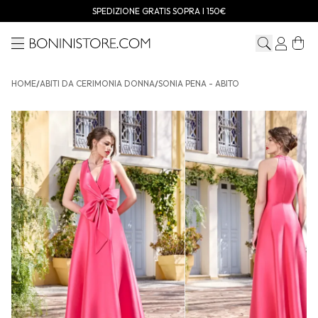
SPEDIZIONE GRATIS SOPRA I 150€
Menu
Bonini store
HOME
/
ABITI DA CERIMONIA DONNA
/
SONIA PENA - ABITO
SONIA PENA - Abito