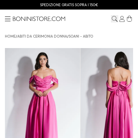
SPEDIZIONE GRATIS SOPRA I 150€
Menu
Bonini store
HOME
/
ABITI DA CERIMONIA DONNA
/
SOANI - ABITO
SOANI - Abito