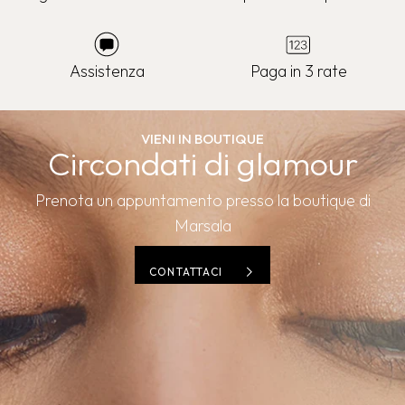
Assistenza
Paga in 3 rate
VIENI IN BOUTIQUE
Circondati di glamour
Prenota un appuntamento presso la boutique di
Marsala
CONTATTACI