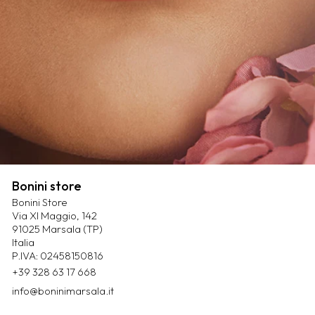
Bonini store
Bonini Store
Via XI Maggio, 142
91025 Marsala (TP)
Italia
P.IVA: 02458150816
+39 328 63 17 668
info@boninimarsala.it