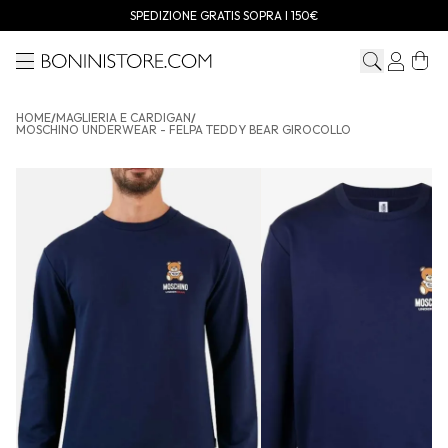
SPEDIZIONE GRATIS SOPRA I 150€
Menu
Bonini store
HOME
/
MAGLIERIA E CARDIGAN
/
MOSCHINO UNDERWEAR - FELPA TEDDY BEAR GIROCOLLO
MOSCHINO UNDERWEAR - Felpa teddy bear girocollo