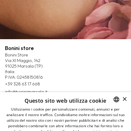
Bonini store
Bonini Store
Via XI Maggio, 142
91025 Marsala (TP)
Italia
P.IVA: 02458150816
+39 328 63 17 668
info@boninimarsala.it
×
Questo sito web utilizza cookie
Magazine
Utilizziamo i cookie per personalizzare contenuti, annunci e per
Contatti
analizzare il nostro traffico. Condividiamo inoltre informazioni sul tuo
ITALIAN
Prenota un appuntamento
utilizzo del nostro sito con i nostri partner pubblicitari e di analisi che
ENGLISH
Privacy Policy
potrebbero combinarle con altre informazioni che hai fornito loro o
Cookie Policy