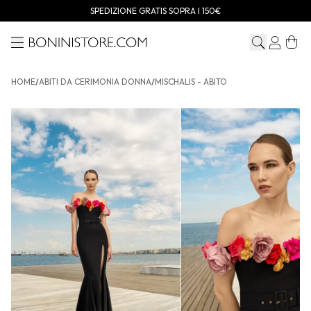
SPEDIZIONE GRATIS SOPRA I 150€
Menu
Bonini store
HOME
/
ABITI DA CERIMONIA DONNA
/
MISCHALIS - ABITO
MISCHALIS - Abito