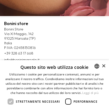
Bonini store
Bonini Store
Via XI Maggio, 142
91025 Marsala (TP)
Italia
P.IVA: 02458150816
+39 328 63 17 668
info@boninimarsala.it
×
Questo sito web utilizza cookie
Magazine
Utilizziamo i cookie per personalizzare contenuti, annunci e per
Contatti
analizzare il nostro traffico. Condividiamo inoltre informazioni sul tuo
ITALIAN
Prenota un appuntamento
utilizzo del nostro sito con i nostri partner pubblicitari e di analisi che
ENGLISH
Privacy Policy
potrebbero combinarle con altre informazioni che hai fornito loro o
Cookie Policy
che hanno raccolto dal tuo utilizzo dei loro servizi.
Leggi di più
Termini e condizioni
Pagamenti
STRETTAMENTE NECESSARI
PERFORMANCE
Resi e rimborsi