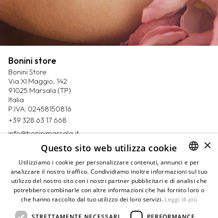
Bonini store
Bonini Store
Via XI Maggio, 142
91025 Marsala (TP)
Italia
P.IVA: 02458150816
+39 328 63 17 668
info@boninimarsala.it
×
Questo sito web utilizza cookie
Magazine
Utilizziamo i cookie per personalizzare contenuti, annunci e per
Contatti
analizzare il nostro traffico. Condividiamo inoltre informazioni sul tuo
ITALIAN
Prenota un appuntamento
utilizzo del nostro sito con i nostri partner pubblicitari e di analisi che
ENGLISH
Privacy Policy
potrebbero combinarle con altre informazioni che hai fornito loro o
Cookie Policy
che hanno raccolto dal tuo utilizzo dei loro servizi.
Leggi di più
Termini e condizioni
Pagamenti
STRETTAMENTE NECESSARI
PERFORMANCE