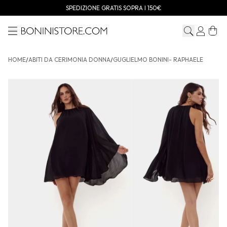
SPEDIZIONE GRATIS SOPRA I 150€
Menu
Bonini store
HOME
/
ABITI DA CERIMONIA DONNA
/
GUGLIELMO BONINI- RAPHAELE
GUGLIELMO BONINI- RAPHAELE