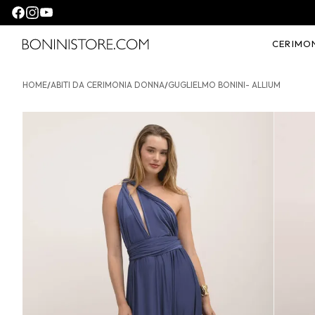
Seguici su facebook
Seguici su instagram
Seguici su youtube
CERIMO
Bonini store
HOME
/
ABITI DA CERIMONIA DONNA
/
GUGLIELMO BONINI- ALLIUM
GUGLIELMO BONINI- Allium