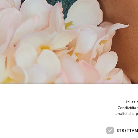
Bonini store
Utilizz
Bonini Store
Magazine
Condividiam
Via XI Maggio, 142
Contatti
analisi che 
91025 Marsala (TP)
Prenota un appuntame
Italia
P.IVA: 02458150816
STRETTAM
+39 328 63 17 668