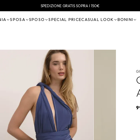
SPEDIZIONE GRATIS SOPRA I 150€
NIA
SPOSA
SPOSO
SPECIAL PRICE
CASUAL LOOK
BONINI
G
9