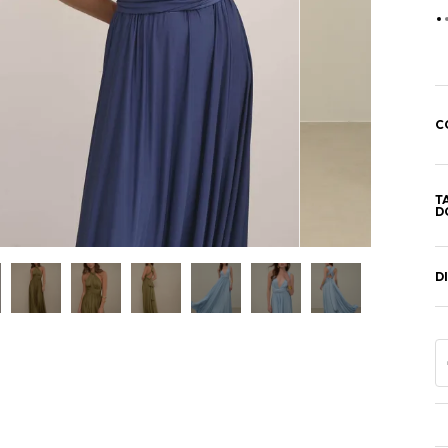
C
T
D
D