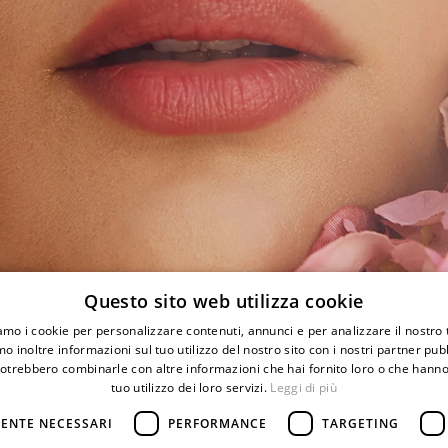
Questo sito web utilizza cookie
iamo i cookie per personalizzare contenuti, annunci e per analizzare il nostro t
o inoltre informazioni sul tuo utilizzo del nostro sito con i nostri partner pubbl
Privacy Policy
Mappa del sit
potrebbero combinarle con altre informazioni che hai fornito loro o che hanno
Cookie Policy
Credits
nto
Termini e condizioni
tuo utilizzo dei loro servizi.
Leggi di più
Pagamenti
ENTE NECESSARI
PERFORMANCE
TARGETING
Resi e rimborsi