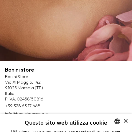
Bonini store
Bonini Store
Via XI Maggio, 142
91025 Marsala (TP)
Italia
P.IVA: 02458150816
+39 328 63 17 668
info@boninimarsala.it
×
Questo sito web utilizza cookie
Magazine
Utilizziamo i cookie per personalizzare contenuti, annunci e per