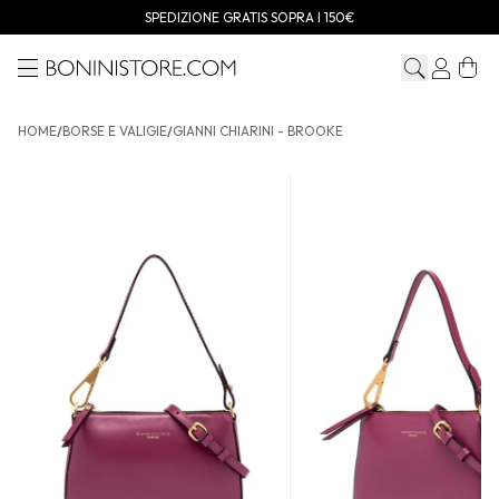
SPEDIZIONE GRATIS SOPRA I 150€
Menu
Bonini store
HOME
/
BORSE E VALIGIE
/
GIANNI CHIARINI - BROOKE
GIANNI CHIARINI - Brooke