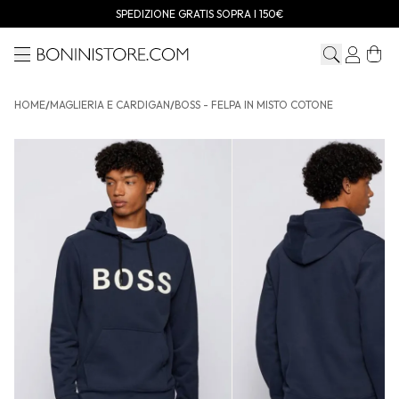
SPEDIZIONE GRATIS SOPRA I 150€
Menu
Bonini store
HOME
/
MAGLIERIA E CARDIGAN
/
BOSS - FELPA IN MISTO COTONE
BOSS - Felpa in misto cotone