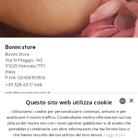
Bonini store
Bonini Store
Via XI Maggio, 142
91025 Marsala (TP)
Italia
P.IVA: 02458150816
+39 328 63 17 668
info@boninimarsala.it
×
Questo sito web utilizza cookie
Magazine
Utilizziamo i cookie per personalizzare contenuti, annunci e per
Contatti
analizzare il nostro traffico. Condividiamo inoltre informazioni sul tuo
ITALIAN
Prenota un appuntamento
utilizzo del nostro sito con i nostri partner pubblicitari e di analisi che
ENGLISH
Privacy Policy
potrebbero combinarle con altre informazioni che hai fornito loro o
Cookie Policy
che hanno raccolto dal tuo utilizzo dei loro servizi.
Leggi di più