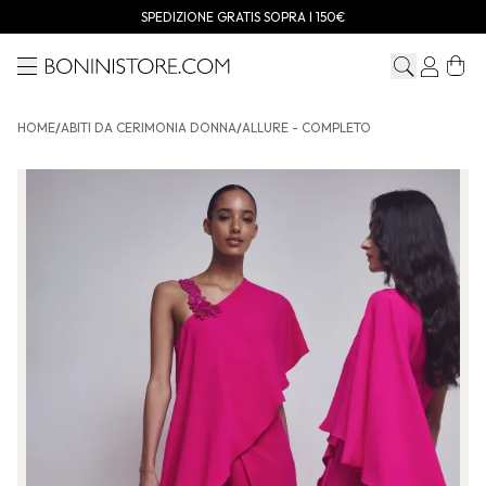
SPEDIZIONE GRATIS SOPRA I 150€
Menu
Bonini store
HOME
/
ABITI DA CERIMONIA DONNA
/
ALLURE - COMPLETO
ALLURE - Completo