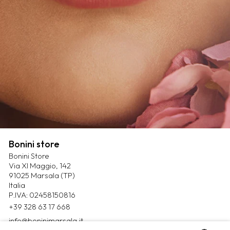
Bonini store
Bonini Store
Via XI Maggio, 142
91025 Marsala (TP)
Italia
P.IVA: 02458150816
+39 328 63 17 668
info@boninimarsala.it