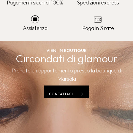
Pagamenti sicuri al 100%
Spedizioni express
Assistenza
Paga in 3 rate
VIENI IN BOUTIQUE
Circondati di glamour
Prenota un appuntamento presso la boutique di
Marsala
CONTATTACI